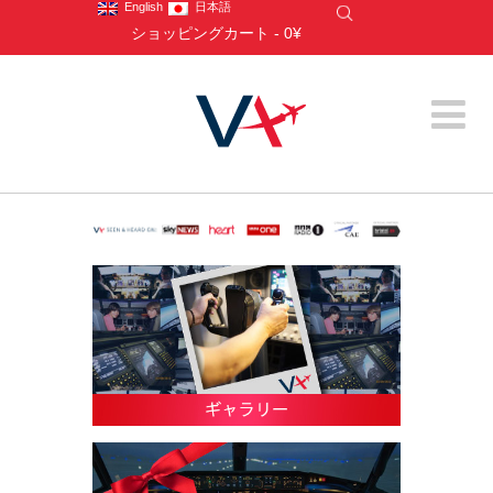
English
日本語
ショッピングカート
-
0¥