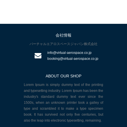
ご予約方法
会社情報
もっと見る
バーチャルエアロスペースジャパン株式会社
info@virtual-aerospace.co.jp
booking@virtual-aerospace.co.jp
ABOUT OUR SHOP
Lorem Ipsum is simply dummy text of the printing
and typesetting industry. Lorem Ipsum has been the
industry's standard dummy text ever since the
1500s, when an unknown printer took a galley of
type and scrambled it to make a type specimen
book. It has survived not only five centuries, but
also the leap into electronic typesetting, remaining.