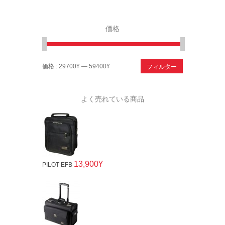
価格
フィルター
価格 :
29700¥
—
59400¥
よく売れている商品
13,900¥
PILOT EFB