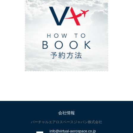
ご予約方法
会社情報
もっと見る
バーチャルエアロスペースジャパン株式会社
info@virtual-aerospace.co.jp