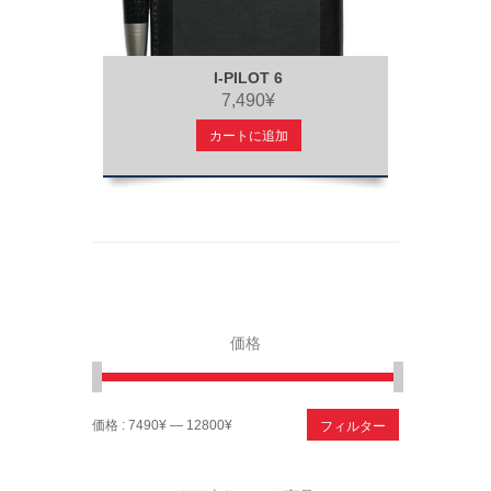
I-PILOT 6
7,490¥
カートに追加
価格
フィルター
価格 :
7490¥
—
12800¥