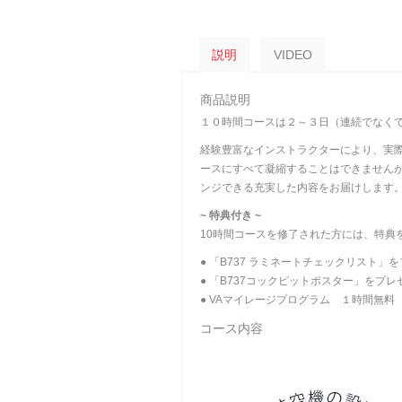
説明
VIDEO
商品説明
１０時間コースは２～３日（連続でなく
経験豊富なインストラクターにより、実際
ースにすべて凝縮することはできません
ンジできる充実した内容をお届けします
~ 特典付き ~
10時間コースを修了された方には、特典
● 「B737 ラミネートチェックリスト」
● 「B737コックピットポスター」をプレ
● VAマイレージプログラム １時間無料
コース内容