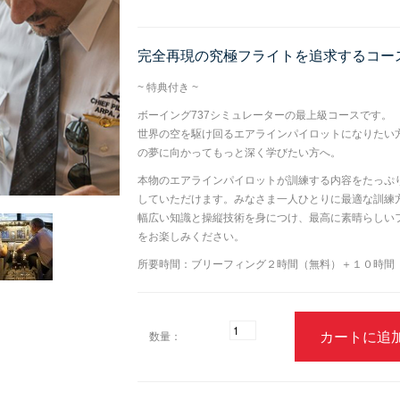
完全再現の究極フライトを追求するコース
~ 特典付き ~
ボーイング737シミュレーターの最上級コースです。
世界の空を駆け回るエアラインパイロットになりたい
の夢に向かってもっと深く学びたい方へ。
本物のエアラインパイロットが訓練する内容をたっぷ
していただけます。みなさま一人ひとりに最適な訓練
幅広い知識と操縦技術を身につけ、最高に素晴らしい
をお楽しみください。
所要時間：ブリーフィング２時間（無料）＋１０時間
カートに追
数量：