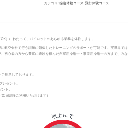
カテゴリ:
操縦体験コース
,
飛行体験コース
.
てOK）にわたって、パイロットのあらゆる業務を体験します。
に航空会社で行う訓練に類似したトレーニングのサポートが可能です。実世界では1
が、初心者の方から豊富に経験を積んだ自家用操縦士・事業用操縦士の方まで、みな
。
をご用意しております。
をプレゼント。
ゼント。
 （次回以降ご利用いただけます）