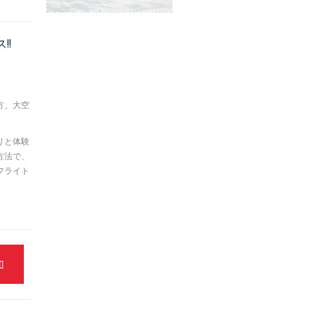
ご予約方法
!!
方、大空
りと体験
もっと見る
方法で、
フライト
加