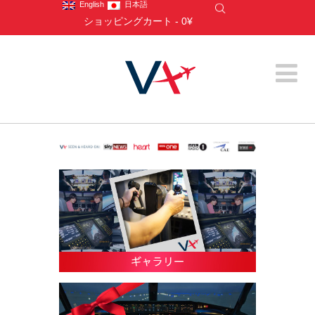
English
日本語
ショッピングカート
-
0¥