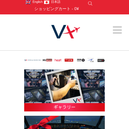
English
日本語
ショッピングカート
-
0¥