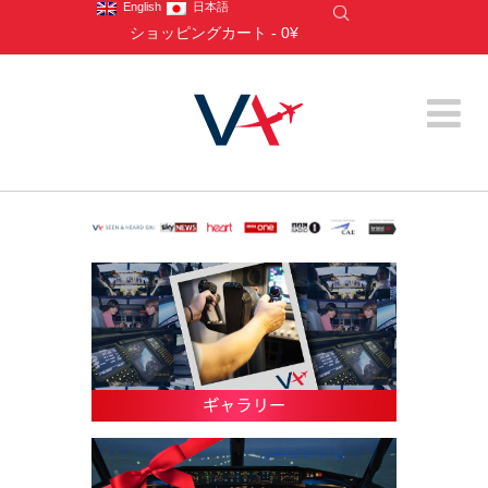
English
日本語
ショッピングカート
-
0¥