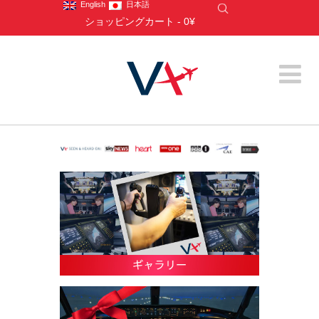
English
日本語
ショッピングカート
-
0¥