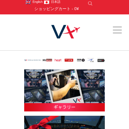
English
日本語
ショッピングカート
-
0¥