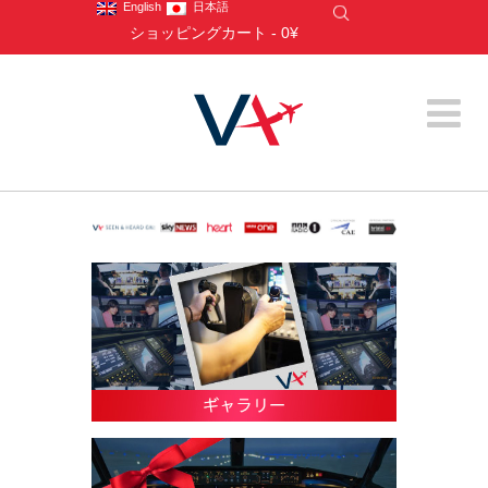
English
日本語
ショッピングカート
-
0¥