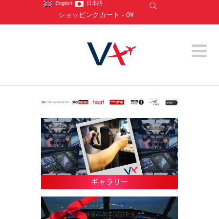
English
日本語
ショッピングカート
-
0¥