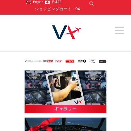
English
日本語
ショッピングカート
-
0¥