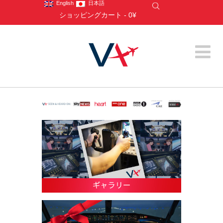
English
日本語
ショッピングカート
-
0¥