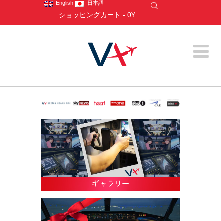
English
日本語
ショッピングカート
-
0¥