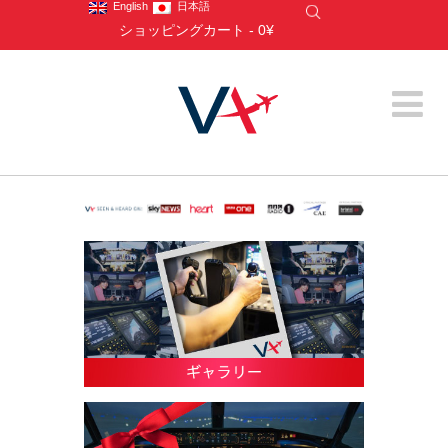
English
日本語
ショッピングカート
-
0¥