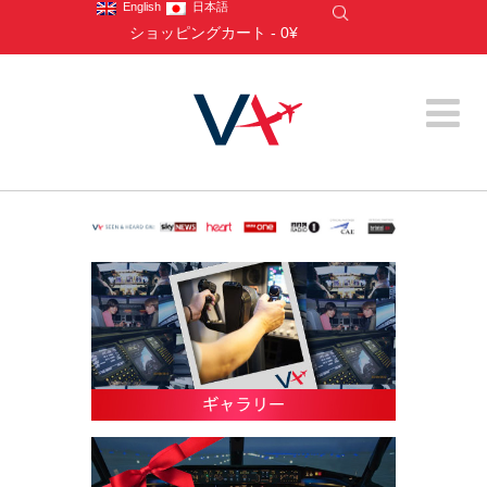
English
日本語
ショッピングカート
-
0¥