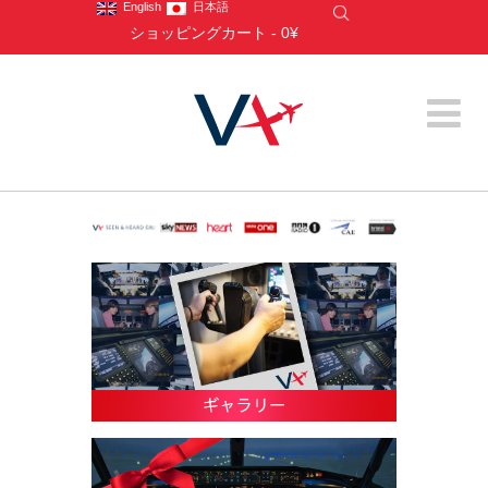
English
日本語
ショッピングカート
-
0¥