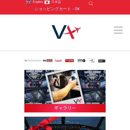
English
日本語
ショッピングカート
-
0¥