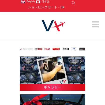
English
日本語
ショッピングカート
-
0¥