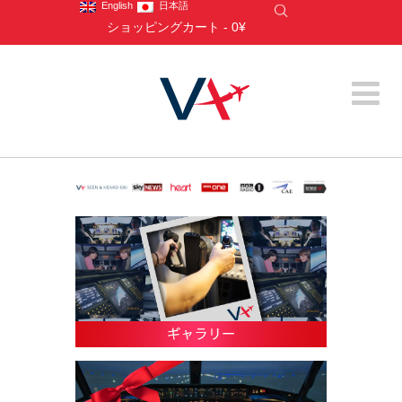
English
日本語
ショッピングカート
-
0¥