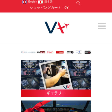
English
日本語
ショッピングカート
-
0¥