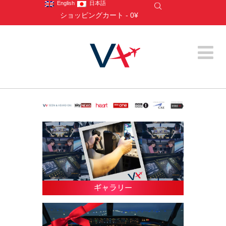
English
日本語
ショッピングカート
-
0¥