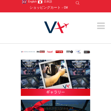
English
日本語
ショッピングカート
-
0¥