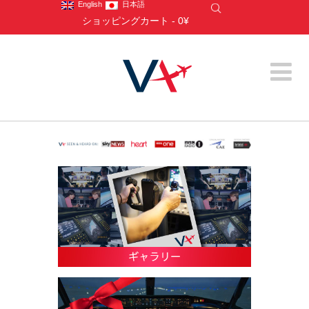
English
日本語
ショッピングカート
-
0¥