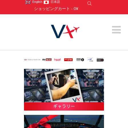
English
日本語
ショッピングカート
-
0¥