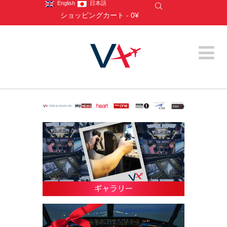
English
日本語
ショッピングカート
-
0¥