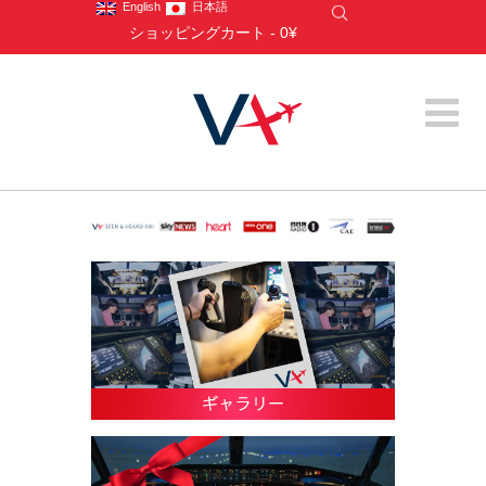
English
日本語
ショッピングカート
-
0¥