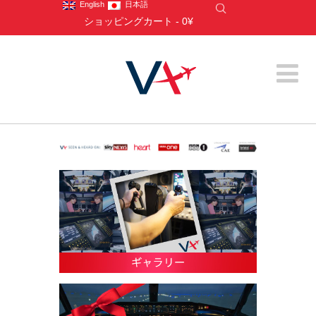
English
日本語
ショッピングカート
-
0¥