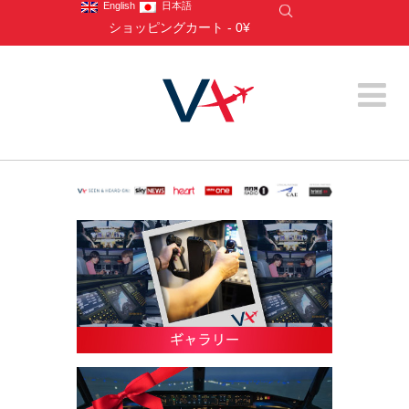
English
日本語
ショッピングカート
-
0¥