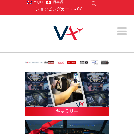
English
日本語
ショッピングカート
-
0¥