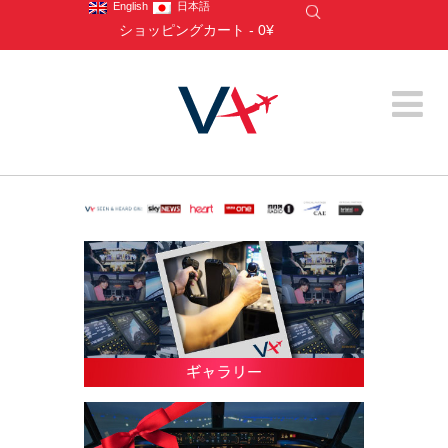
English
日本語
ショッピングカート
-
0¥