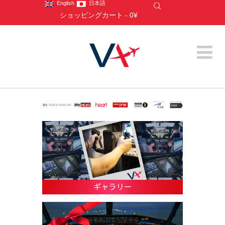
English
日本語
ショッピングカート
-
0¥