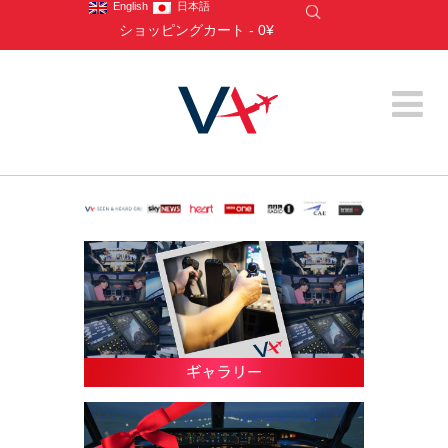
English
日本語
ショッピングカート
-
0¥