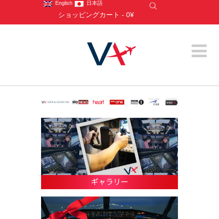
English
日本語
ショッピングカート
-
0¥