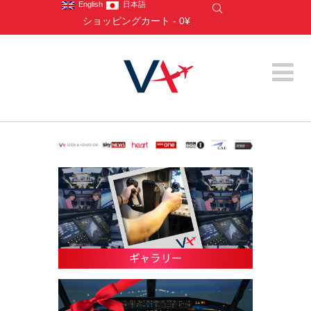
English
日本語
ショッピングカート
-
0¥