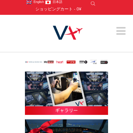
English
日本語
ショッピングカート
-
0¥