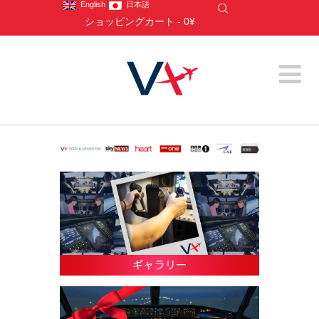
English
日本語
ショッピングカート
-
0¥