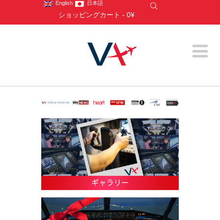
English
日本語
ショッピングカート
-
0¥