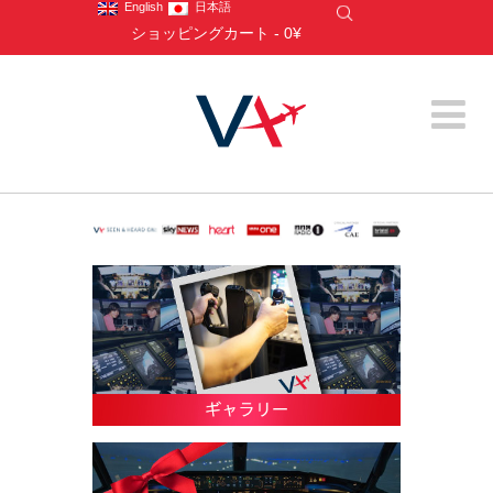
English
日本語
ショッピングカート
-
0¥