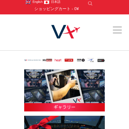
English
日本語
ショッピングカート
-
0¥