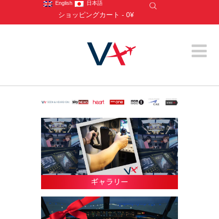
English
日本語
ショッピングカート
-
0¥