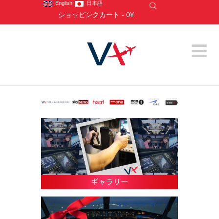
English
日本語
ショッピングカート
-
0¥