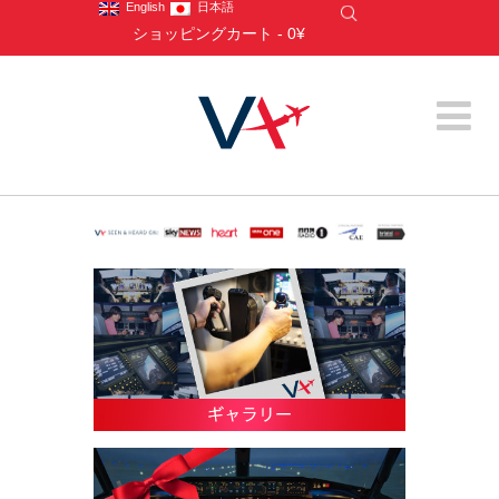
English
日本語
ショッピングカート
-
0¥