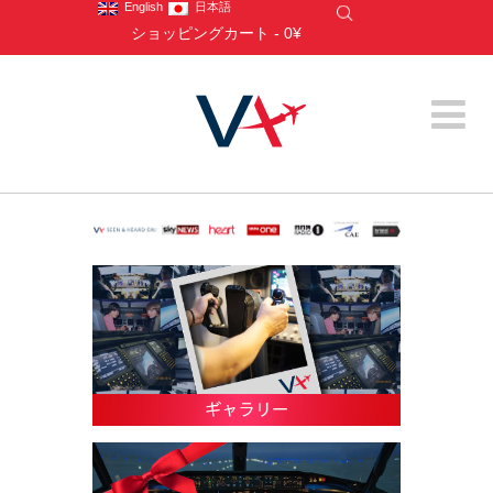
English
日本語
ショッピングカート
-
0¥