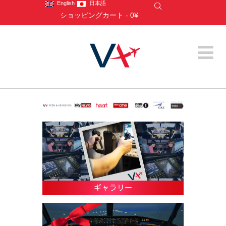
English
日本語
ショッピングカート
-
0¥