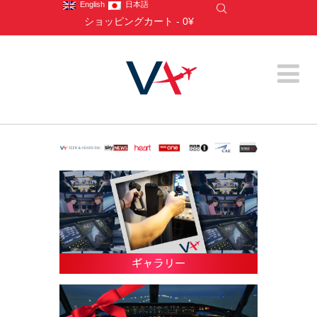
English
日本語
ショッピングカート
-
0¥