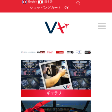
English
日本語
ショッピングカート
-
0¥