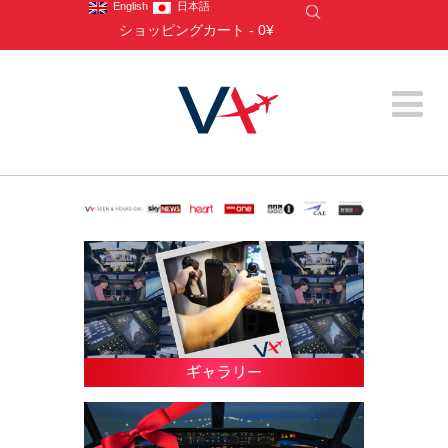
English
日本語
ショッピングカート
-
0¥