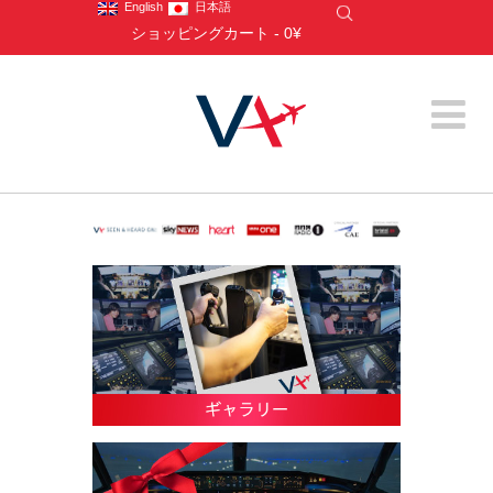
English
日本語
ショッピングカート
-
0¥